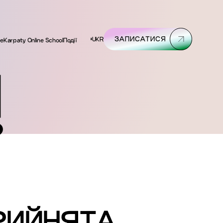
ЗАПИСАТИСЯ
UKR
se
Karpaty Online School
Події
!
РИЙНЯТА.