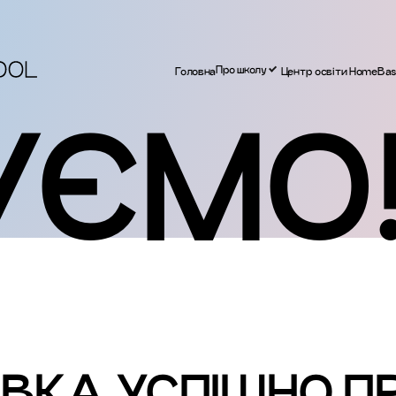
Про школу
Головна
Центр освіти HomeBa
УЄМО
ВКА УСПІШНО П